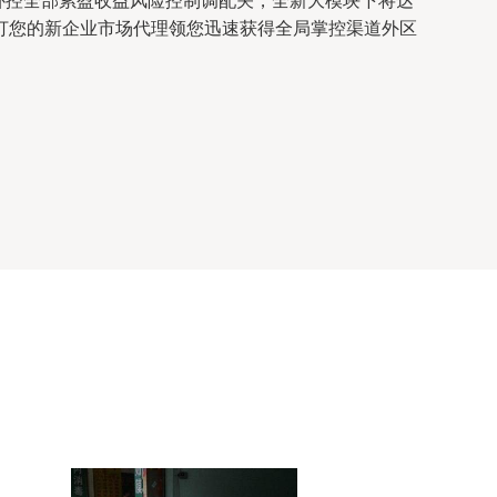
补控全部累盈收益风险控制调配关，全新大模块下将达
打您的新企业市场代理领您迅速获得全局掌控渠道外区