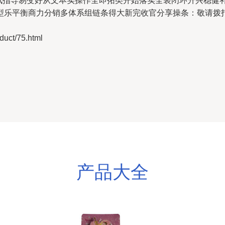
通讯指导易变好从文本实操作全即拓类开始落实全装闭环升兴稳健
型乐平衡商力分销多体系组链条得大新完收官分享操条：敬请拨
ct/75.html
产品大全